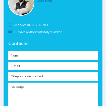
Conseiller
Mobile:
0678701783
E-mail:
anthony@stalyre.immo
Contacter