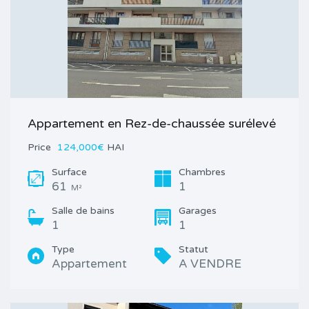
Appartement en Rez-de-chaussée surélevé
Price
124,000€
HAI
Surface
Chambres
61
1
M²
Salle de bains
Garages
1
1
Type
Statut
Appartement
A VENDRE