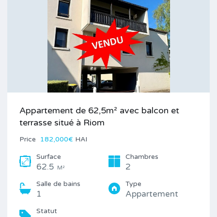
Appartement de 62,5m² avec balcon et
terrasse situé à Riom
Price
182,000€
HAI
Surface
Chambres
62.5
2
M²
Salle de bains
Type
1
Appartement
Statut