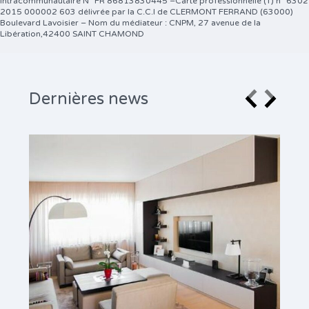
intracommunautaire N° FR 86813830445 –Carte professionnelle (T) n° 6302
2015 000002 603 délivrée par la C.C.I de CLERMONT FERRAND (63000)
Boulevard Lavoisier – Nom du médiateur : CNPM, 27 avenue de la
Libération,42400 SAINT CHAMOND
Dernières news
NOT
Par
D
N’hési
48 bd
LIRE