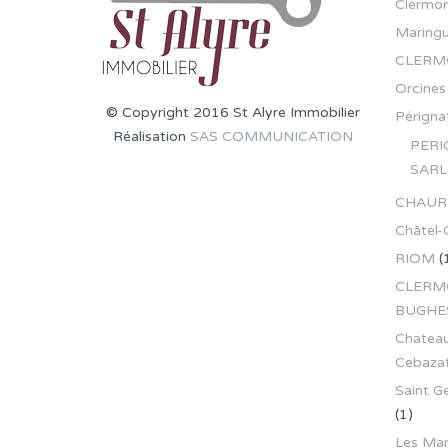
Clermon
Maring
CLERM
Orcines
© Copyright 2016 St Alyre Immobilier
Pérignat
Réalisation
SAS COMMUNICATION
PERI
SARL
CHAUR
Châtel-
RIOM
(
CLERMO
BUGHE
Chateau
Cebaza
Saint G
(1)
Les Mar