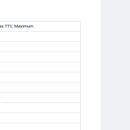
res TTC Maximum
€
€