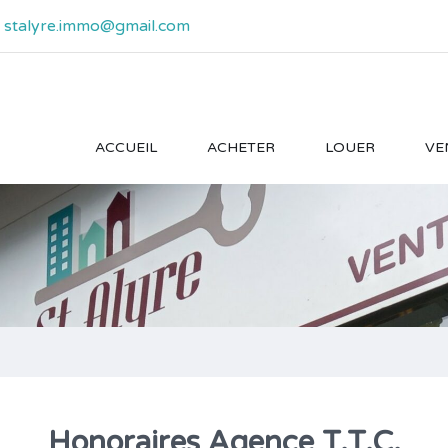
- stalyre.immo@gmail.com
ACCUEIL
ACHETER
LOUER
VE
Honoraires Agence T.T.C.