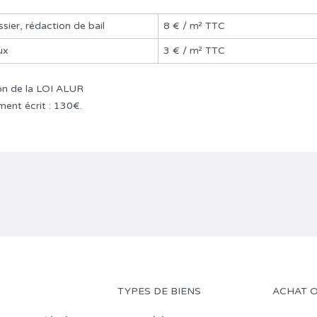
ssier, rédaction de bail
8 € / m² TTC
ux
3 € / m² TTC
tion de la LOI ALUR
ment écrit : 130€.
TYPES DE BIENS
ACHAT 