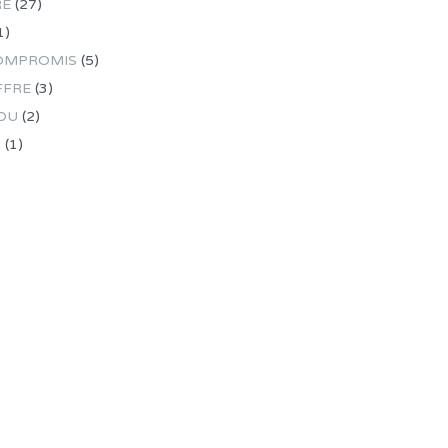
RE
(27)
1)
OMPROMIS
(5)
FFRE
(3)
DU
(2)
R
(1)