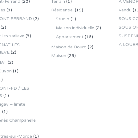
t-Ferrand
(20)
Terrain
(1)
A VEND
ues
(3)
Résidentiel
(19)
Vendu
(1
ONT FERRAND
(2)
SOUS C
Studio
(1)
(2)
SOUS O
Maison individuelle
(2)
 les sarlieve
(3)
SUSPEN
Appartement
(16)
A LOUE
GNAT LES
Maison de Bourg
(2)
IEVE
(2)
Maison
(25)
IAT
(2)
Guyon
(1)
1)
NT-FD / LES
S
(1)
gay – limite
t
(1)
enès Champanelle
tres-sur-Morge
(1)