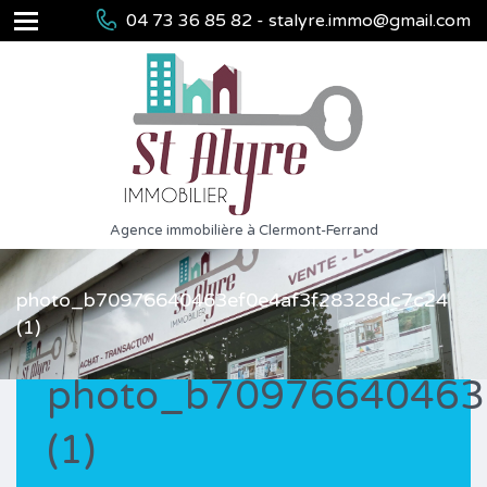
04 73 36 85 82 - stalyre.immo@gmail.com
Agence immobilière à Clermont-Ferrand
photo_b70976640463ef0e4af3f28328dc7c24
(1)
photo_b70976640463
(1)