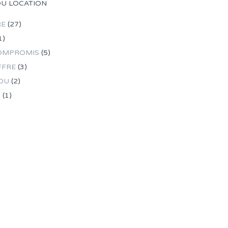
OU LOCATION
RE
(27)
1)
OMPROMIS
(5)
FFRE
(3)
DU
(2)
R
(1)