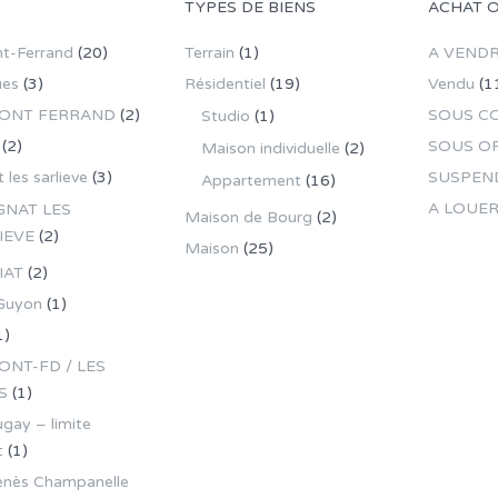
TYPES DE BIENS
ACHAT 
t-Ferrand
(20)
Terrain
(1)
A VEND
ues
(3)
Résidentiel
(19)
Vendu
(1
ONT FERRAND
(2)
SOUS C
Studio
(1)
(2)
SOUS O
Maison individuelle
(2)
 les sarlieve
(3)
SUSPEN
Appartement
(16)
A LOUE
GNAT LES
Maison de Bourg
(2)
IEVE
(2)
Maison
(25)
IAT
(2)
Guyon
(1)
1)
NT-FD / LES
S
(1)
gay – limite
t
(1)
enès Champanelle