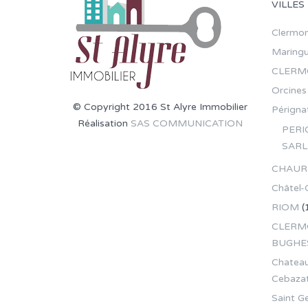
VILLES
Clermon
Maring
CLERM
Orcines
© Copyright 2016 St Alyre Immobilier
Pérignat
Réalisation
SAS COMMUNICATION
PERI
SARL
CHAUR
Châtel-
RIOM
(
CLERMO
BUGHE
Chateau
Cebaza
Saint G