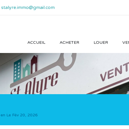
- stalyre.immo@gmail.com
ACCUEIL
ACHETER
LOUER
VE
 en Le
Fév 20, 2026