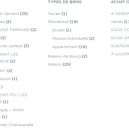
TYPES DE BIENS
ACHAT 
t-Ferrand
(20)
Terrain
(1)
A VEND
ues
(3)
Résidentiel
(19)
Vendu
(1
ONT FERRAND
(2)
SOUS C
Studio
(1)
(2)
SOUS O
Maison individuelle
(2)
 les sarlieve
(3)
SUSPEN
Appartement
(16)
A LOUE
GNAT LES
Maison de Bourg
(2)
IEVE
(2)
Maison
(25)
IAT
(2)
Guyon
(1)
1)
NT-FD / LES
S
(1)
gay – limite
t
(1)
enès Champanelle