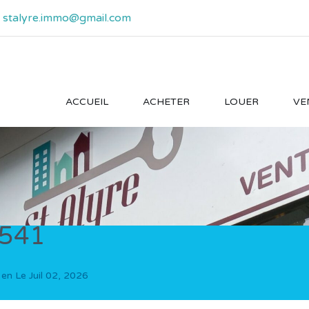
- stalyre.immo@gmail.com
ACCUEIL
ACHETER
LOUER
VE
541
 en Le
Juil 02, 2026