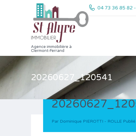
04 73 36 85 82 
Agence immobilière à
Clermont-Ferrand
20260627_120541
20260627_120
Par
Dominique PIEROTTI - ROLLE
Publié