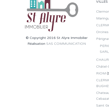
VILLES
Clermon
Maring
CLERM
Orcines
© Copyright 2016 St Alyre Immobilier
Pérignat
Réalisation
SAS COMMUNICATION
PERI
SARL
CHAUR
Châtel-
RIOM
(
CLERMO
BUGHE
Chateau
Cebaza
Saint G