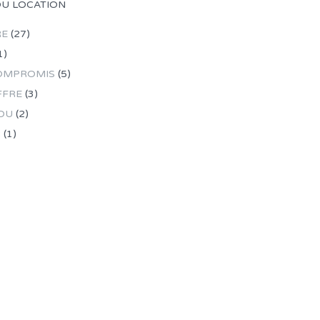
OU LOCATION
RE
(27)
1)
OMPROMIS
(5)
FFRE
(3)
DU
(2)
R
(1)