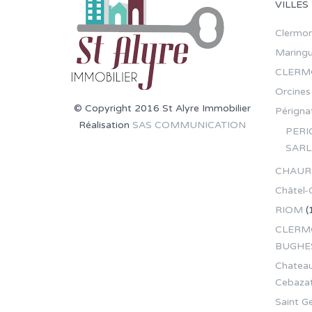
VILLES
Clermon
Maring
CLERM
Orcines
© Copyright 2016 St Alyre Immobilier
Pérignat
Réalisation
SAS COMMUNICATION
PERI
SARL
CHAUR
Châtel-
RIOM
(
CLERMO
BUGHE
Chateau
Cebaza
Saint G