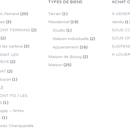
TYPES DE BIENS
ACHAT 
t-Ferrand
(20)
Terrain
(1)
A VEND
ues
(3)
Résidentiel
(19)
Vendu
(1
ONT FERRAND
(2)
SOUS C
Studio
(1)
(2)
SOUS O
Maison individuelle
(2)
 les sarlieve
(3)
SUSPEN
Appartement
(16)
A LOUE
GNAT LES
Maison de Bourg
(2)
IEVE
(2)
Maison
(25)
IAT
(2)
Guyon
(1)
1)
NT-FD / LES
S
(1)
gay – limite
t
(1)
enès Champanelle