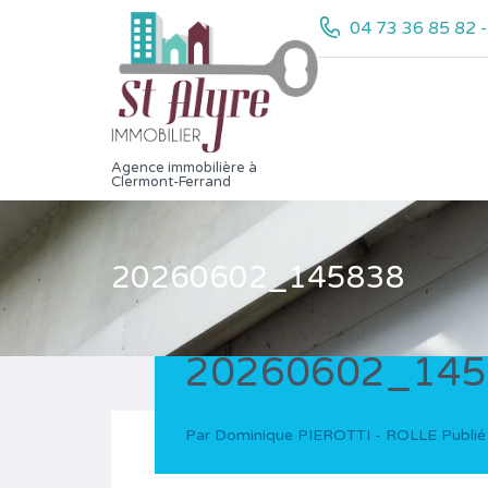
04 73 36 85 82 
Agence immobilière à
Clermont-Ferrand
20260602_145838
20260602_145
Par
Dominique PIEROTTI - ROLLE
Publié