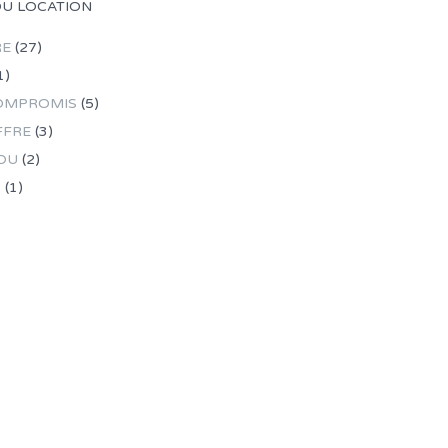
OU LOCATION
RE
(27)
1)
OMPROMIS
(5)
FFRE
(3)
DU
(2)
R
(1)