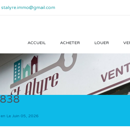
- stalyre.immo@gmail.com
ACCUEIL
ACHETER
LOUER
VE
838
 en Le
Juin 05, 2026