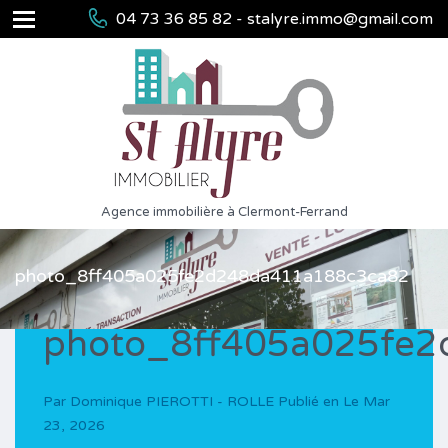
04 73 36 85 82 - stalyre.immo@gmail.com
Agence immobilière à Clermont-Ferrand
photo_8ff405a025fe2d248da411a188c3ca82
photo_8ff405a025fe
Par
Dominique PIEROTTI - ROLLE
Publié en Le
Mar
23, 2026