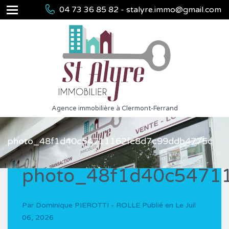
04 73 36 85 82 - stalyre.immo@gmail.com
Agence immobilière à Clermont-Ferrand
photo_48f1d40c54711162fc8d7c99ddb4775c
photo_48f1d40c5471
Par
Dominique PIEROTTI - ROLLE
Publié en Le
Juil
06, 2026