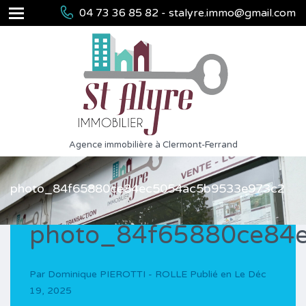
04 73 36 85 82 - stalyre.immo@gmail.com
Agence immobilière à Clermont-Ferrand
photo_84f65880ce84ec5054ac5b9533e973c2
photo_84f65880ce84
Par
Dominique PIEROTTI - ROLLE
Publié en Le
Déc
19, 2025