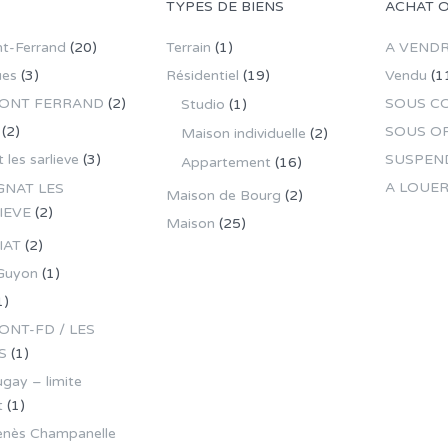
TYPES DE BIENS
ACHAT 
t-Ferrand
(20)
Terrain
(1)
A VEND
ues
(3)
Résidentiel
(19)
Vendu
(1
ONT FERRAND
(2)
SOUS C
Studio
(1)
(2)
SOUS O
Maison individuelle
(2)
 les sarlieve
(3)
SUSPEN
Appartement
(16)
A LOUE
GNAT LES
Maison de Bourg
(2)
IEVE
(2)
Maison
(25)
IAT
(2)
Guyon
(1)
1)
NT-FD / LES
S
(1)
gay – limite
t
(1)
enès Champanelle