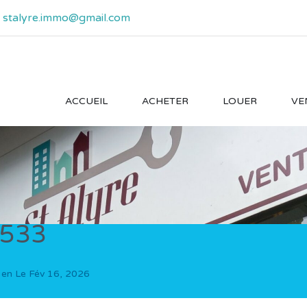
- stalyre.immo@gmail.com
ACCUEIL
ACHETER
LOUER
VE
533
 en Le
Fév 16, 2026