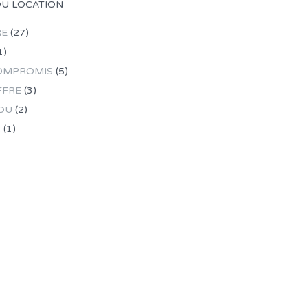
OU LOCATION
RE
(27)
1)
OMPROMIS
(5)
FFRE
(3)
DU
(2)
R
(1)