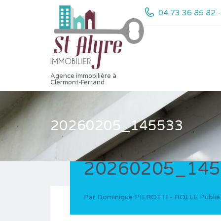
04 73 36 85 82 
Agence immobilière à
Clermont-Ferrand
20260205_145533
20260205_145
Par
Dominique PIEROTTI - ROLLE
Publié