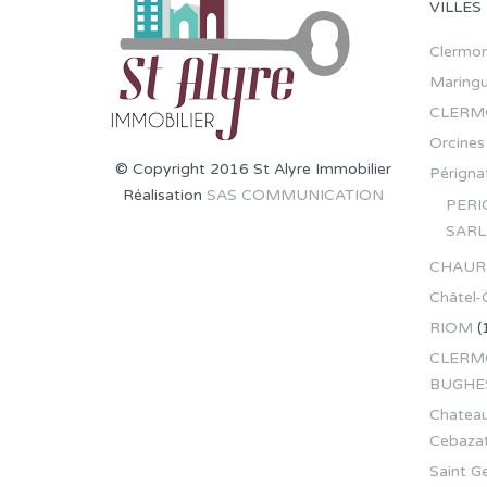
VILLES
Clermon
Maring
CLERM
Orcines
© Copyright 2016 St Alyre Immobilier
Pérignat
Réalisation
SAS COMMUNICATION
PERI
SARL
CHAUR
Châtel-
RIOM
(
CLERMO
BUGHE
Chateau
Cebaza
Saint G