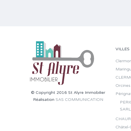
VILLES
Clermon
Maring
CLERM
Orcines
© Copyright 2016 St Alyre Immobilier
Pérignat
Réalisation
SAS COMMUNICATION
PERI
SARL
CHAUR
Châtel-