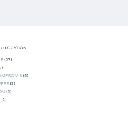
OU LOCATION
RE
(27)
1)
OMPROMIS
(5)
FFRE
(3)
DU
(2)
R
(1)