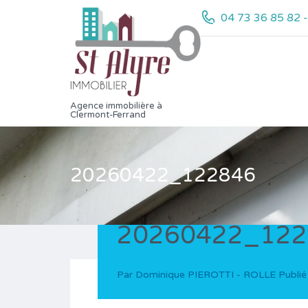
04 73 36 85 82 
Agence immobilière à
Clermont-Ferrand
20260422_122846
20260422_122
Par
Dominique PIEROTTI - ROLLE
Publié