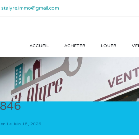
- stalyre.immo@gmail.com
ACCUEIL
ACHETER
LOUER
VE
846
 en Le
Juin 18, 2026