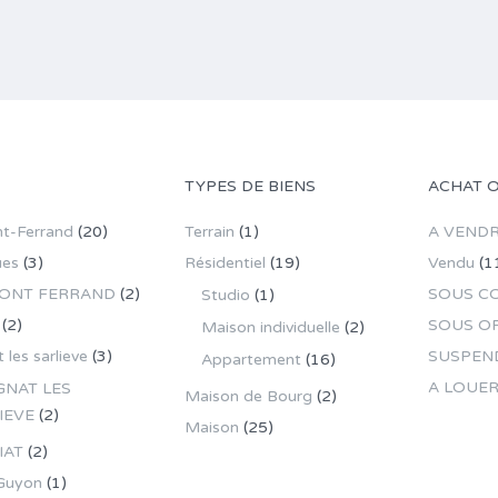
TYPES DE BIENS
ACHAT 
t-Ferrand
(20)
Terrain
(1)
A VEND
ues
(3)
Résidentiel
(19)
Vendu
(1
ONT FERRAND
(2)
SOUS C
Studio
(1)
(2)
SOUS O
Maison individuelle
(2)
 les sarlieve
(3)
SUSPEN
Appartement
(16)
A LOUE
GNAT LES
Maison de Bourg
(2)
IEVE
(2)
Maison
(25)
IAT
(2)
Guyon
(1)