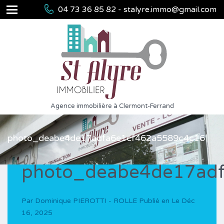
04 73 36 85 82 - stalyre.immo@gmail.com
Agence immobilière à Clermont-Ferrand
photo_deabe4de17adfa6e1cf462a5589c4c16
photo_deabe4de17ad
Par
Dominique PIEROTTI - ROLLE
Publié en Le
Déc
16, 2025