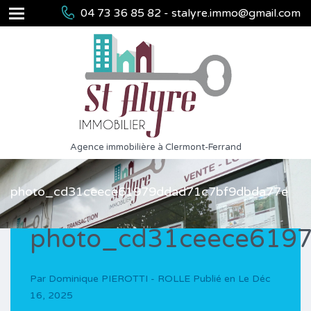
04 73 36 85 82 - stalyre.immo@gmail.com
Agence immobilière à Clermont-Ferrand
photo_cd31ceece61979ddad71c7bf9dbda77e
photo_cd31ceece619
Par
Dominique PIEROTTI - ROLLE
Publié en Le
Déc
16, 2025