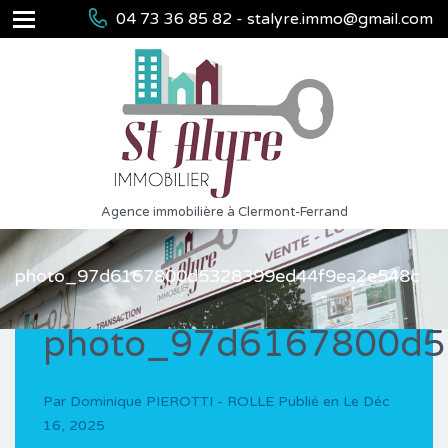
04 73 36 85 82 - stalyre.immo@gmail.com
Agence immobilière à Clermont-Ferrand
photo_97d6167800d5328399ed44f9ea2e548c
photo_97d6167800d5
Par
Dominique PIEROTTI - ROLLE
Publié en Le
Déc
16, 2025