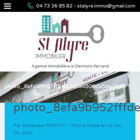
04 73 36 85 82 - stalyre.immo@gmail.com
Agence immobilière à Clermont-Ferrand
photo_8efa9b952fffde228fd4806da5da2640
photo_8efa9b952fffd
Par
Dominique PIEROTTI - ROLLE
Publié en Le
Déc
16, 2025