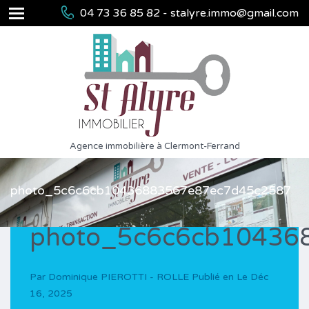
04 73 36 85 82 - stalyre.immo@gmail.com
Agence immobilière à Clermont-Ferrand
photo_5c6c6cb10436883567e87ec7d45c2587
photo_5c6c6cb10436
Par
Dominique PIEROTTI - ROLLE
Publié en Le
Déc
16, 2025