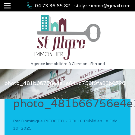
04 73 36 85 82 - stalyre.immo@gmail.com
Agence immobilière à Clermont-Ferrand
photo_481b66756e4e1e641c750f9fa83b0726
photo_481b66756e4e
Par
Dominique PIEROTTI - ROLLE
Publié en Le
Déc
19, 2025