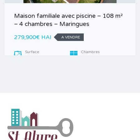
Maison familiale avec piscine – 108 m²
– 4 chambres – Maringues
279,900€ HAI
A VENDRE
Surface
Chambres
108
4
M²
Salle de bains
Garages
1
2
Type
Maison