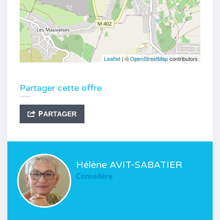
Leaflet
| ©
OpenStreetMap
contributors
Partager cette offre
PARTAGER
Hélène AVIT-SABATIER
Conseillère