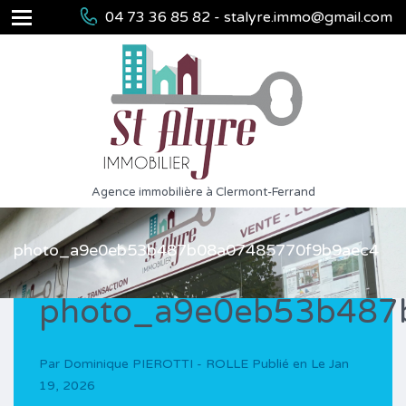
04 73 36 85 82 - stalyre.immo@gmail.com
Agence immobilière à Clermont-Ferrand
photo_a9e0eb53b487b08a07485770f9b9aec4
photo_a9e0eb53b487
Par
Dominique PIEROTTI - ROLLE
Publié en Le
Jan
19, 2026