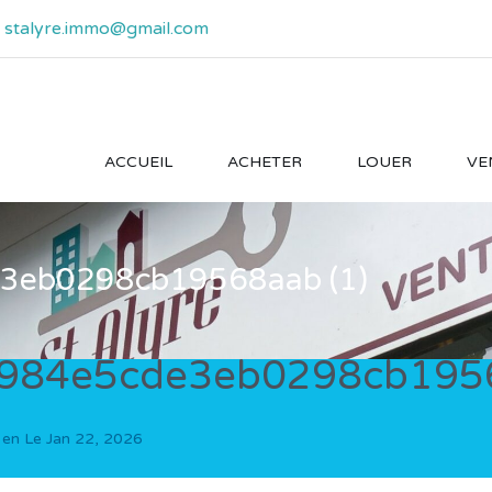
- stalyre.immo@gmail.com
ACCUEIL
ACHETER
LOUER
VE
3eb0298cb19568aab (1)
984e5cde3eb0298cb1956
 en Le
Jan 22, 2026