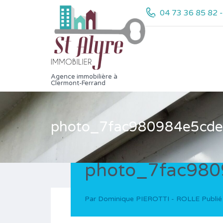
04 73 36 85 82 
Agence immobilière à
Clermont-Ferrand
photo_7fac980984e5cde
photo_7fac980
Par
Dominique PIEROTTI - ROLLE
Publié