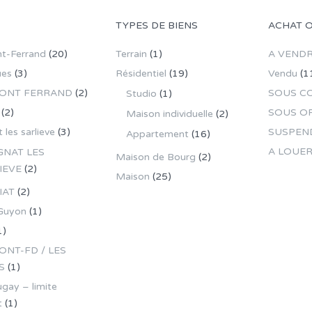
TYPES DE BIENS
ACHAT 
t-Ferrand
(20)
Terrain
(1)
A VEND
ues
(3)
Résidentiel
(19)
Vendu
(1
ONT FERRAND
(2)
SOUS C
Studio
(1)
(2)
SOUS O
Maison individuelle
(2)
 les sarlieve
(3)
SUSPEN
Appartement
(16)
A LOUE
GNAT LES
Maison de Bourg
(2)
IEVE
(2)
Maison
(25)
IAT
(2)
Guyon
(1)
1)
NT-FD / LES
S
(1)
gay – limite
t
(1)