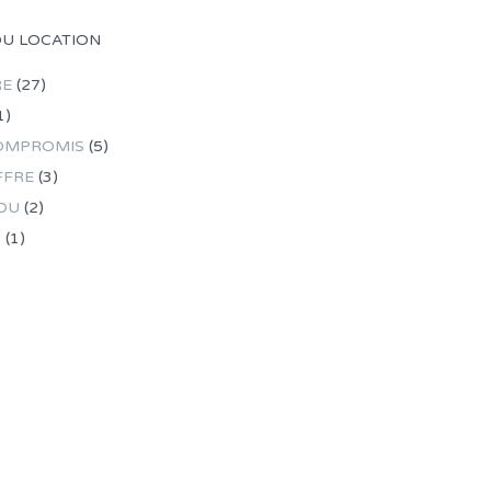
OU LOCATION
RE
(27)
1)
OMPROMIS
(5)
FFRE
(3)
DU
(2)
R
(1)