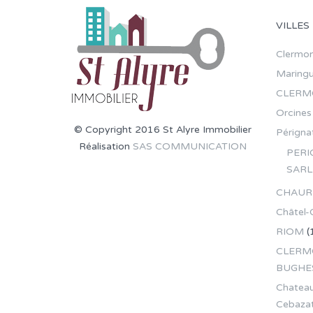
VILLES
Clermon
Maring
CLERM
Orcines
© Copyright 2016 St Alyre Immobilier
Pérignat
Réalisation
SAS COMMUNICATION
PERI
SARL
CHAUR
Châtel-
RIOM
(
CLERMO
BUGHE
Chateau
Cebaza