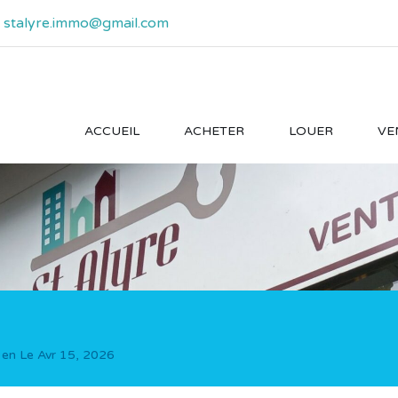
- stalyre.immo@gmail.com
ACCUEIL
ACHETER
LOUER
VE
 en Le
Avr 15, 2026