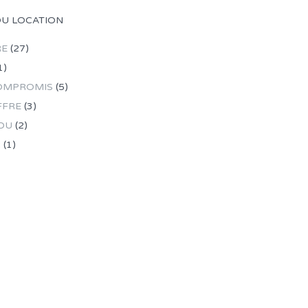
OU LOCATION
RE
(27)
1)
OMPROMIS
(5)
FFRE
(3)
DU
(2)
R
(1)