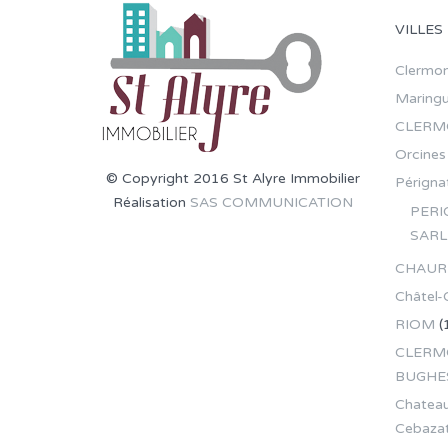
VILLES
Clermon
Maring
CLERM
Orcines
© Copyright 2016 St Alyre Immobilier
Pérignat
Réalisation
SAS COMMUNICATION
PERI
SARL
CHAUR
Châtel-
RIOM
(
CLERMO
BUGHE
Chateau
Cebaza