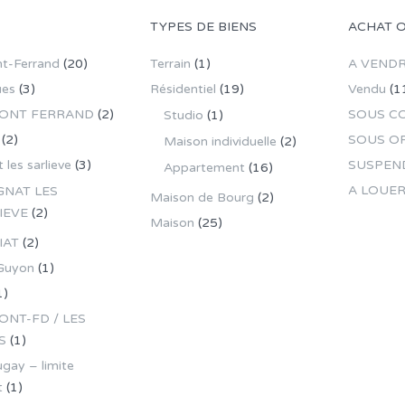
TYPES DE BIENS
ACHAT 
t-Ferrand
(20)
Terrain
(1)
A VEND
ues
(3)
Résidentiel
(19)
Vendu
(1
ONT FERRAND
(2)
SOUS C
Studio
(1)
(2)
SOUS O
Maison individuelle
(2)
 les sarlieve
(3)
SUSPEN
Appartement
(16)
A LOUE
GNAT LES
Maison de Bourg
(2)
IEVE
(2)
Maison
(25)
IAT
(2)
Guyon
(1)
1)
NT-FD / LES
S
(1)
gay – limite
t
(1)