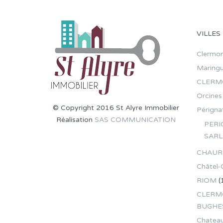
VILLES
Clermon
Maring
CLERM
Orcines
© Copyright 2016 St Alyre Immobilier
Pérignat
Réalisation
SAS COMMUNICATION
PERI
SARL
CHAUR
Châtel-
RIOM
(
CLERMO
BUGHE
Chateau