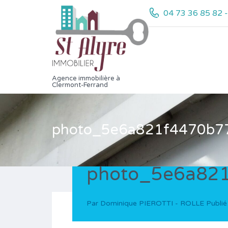
04 73 36 85 82 
Agence immobilière à
Clermont-Ferrand
photo_5e6a821f4470b7
photo_5e6a82
Par
Dominique PIEROTTI - ROLLE
Publié