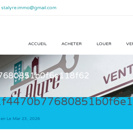
- stalyre.immo@gmail.com
ACCUEIL
ACHETER
LOUER
VE
7680851b0f6e118f62
1f4470b77680851b0f6e1
 en Le
Mar 23, 2026