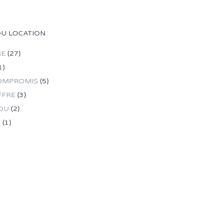
OU LOCATION
RE
(27)
1)
OMPROMIS
(5)
FFRE
(3)
DU
(2)
R
(1)