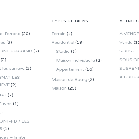
TYPES DE BIENS
ACHAT 
t-Ferrand
(20)
Terrain
(1)
A VEND
ues
(3)
Résidentiel
(19)
Vendu
(1
ONT FERRAND
(2)
SOUS C
Studio
(1)
(2)
SOUS O
Maison individuelle
(2)
 les sarlieve
(3)
SUSPEN
Appartement
(16)
A LOUE
GNAT LES
Maison de Bourg
(2)
IEVE
(2)
Maison
(25)
IAT
(2)
Guyon
(1)
1)
NT-FD / LES
S
(1)
gay – limite