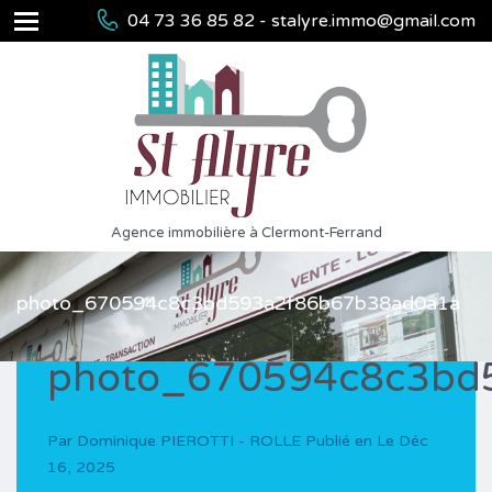
04 73 36 85 82 - stalyre.immo@gmail.com
Agence immobilière à Clermont-Ferrand
photo_670594c8c3bd593a2f86b67b38ad0a1a
photo_670594c8c3bd
Par
Dominique PIEROTTI - ROLLE
Publié en Le
Déc
16, 2025