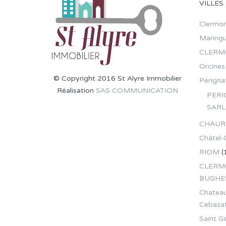
VILLES
Clermon
Maring
CLERM
Orcines
© Copyright 2016 St Alyre Immobilier
Pérignat
Réalisation
SAS COMMUNICATION
PERI
SARL
CHAUR
Châtel-
RIOM
(
CLERMO
BUGHE
Chateau
Cebaza
Saint G