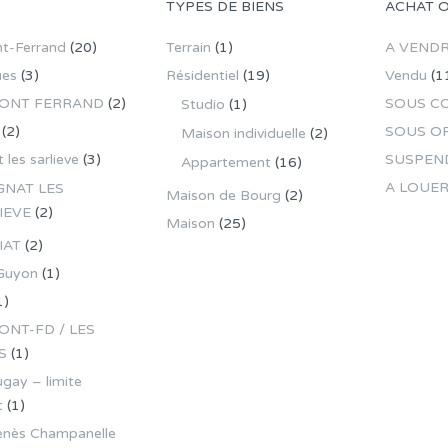
TYPES DE BIENS
ACHAT 
t-Ferrand
(20)
Terrain
(1)
A VEND
ues
(3)
Résidentiel
(19)
Vendu
(1
ONT FERRAND
(2)
SOUS C
Studio
(1)
(2)
SOUS O
Maison individuelle
(2)
 les sarlieve
(3)
SUSPEN
Appartement
(16)
A LOUE
GNAT LES
Maison de Bourg
(2)
IEVE
(2)
Maison
(25)
IAT
(2)
Guyon
(1)
1)
NT-FD / LES
S
(1)
gay – limite
t
(1)
enès Champanelle