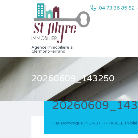
04 73 36 85 82 
Agence immobilière à
Clermont-Ferrand
20260609_143250
20260609_143
Par
Dominique PIEROTTI - ROLLE
Publié