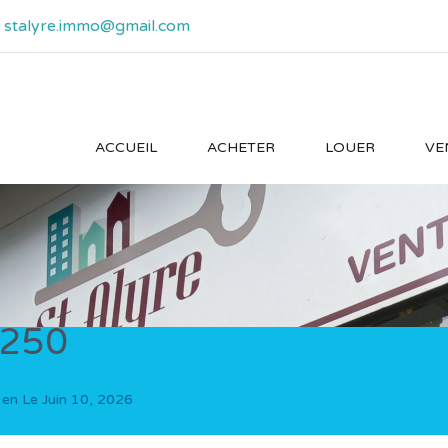
- stalyre.immo@gmail.com
ACCUEIL
ACHETER
LOUER
VE
250
 en Le
Juin 10, 2026