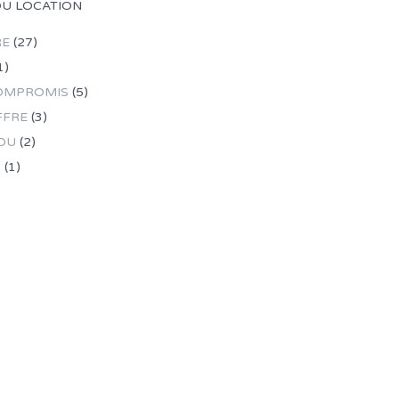
OU LOCATION
RE
(27)
1)
OMPROMIS
(5)
FFRE
(3)
DU
(2)
R
(1)