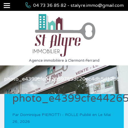
04 73 36 85 82 - stalyre.immo@gmail.com
Agence immobilière à Clermont-Ferrand
photo_e4399cfe4426597553c20ec4db5d125c
photo_e4399cfe4426
Par
Dominique PIEROTTI - ROLLE
Publié en Le
Mai
26, 2026