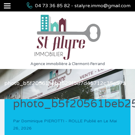
04 73 36 85 82 - stalyre.immo@gmail.com
Agence immobilière à Clermont-Ferrand
photo_b5f20561beb2529f587d45712c35e57a
photo_b5f20561beb2
Par
Dominique PIEROTTI - ROLLE
Publié en Le
Mai
26, 2026