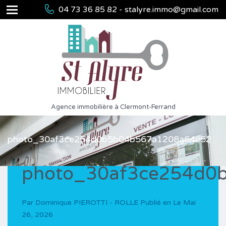
04 73 36 85 82 - stalyre.immo@gmail.com
Agence immobilière à Clermont-Ferrand
photo_30af3ce254d0b5b04b567a1208a64e52
photo_30af3ce254d0
Par
Dominique PIEROTTI - ROLLE
Publié en Le
Mai
26, 2026