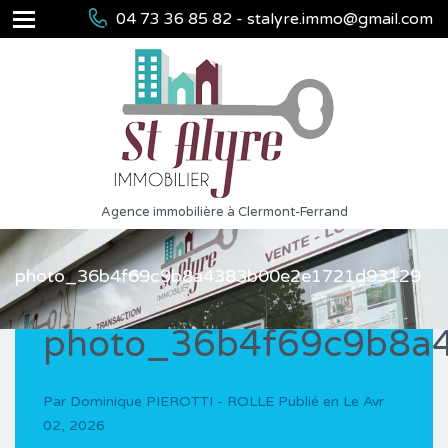
04 73 36 85 82 - stalyre.immo@gmail.com
Agence immobilière à Clermont-Ferrand
photo_36b4f69c9b8a4383b00e2e1721d93129
photo_36b4f69c9b8a
Par
Dominique PIEROTTI - ROLLE
Publié en Le
Avr
02, 2026