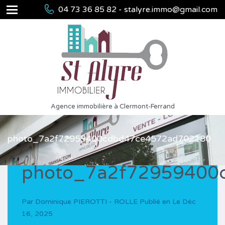
04 73 36 85 82 - stalyre.immo@gmail.com
Agence immobilière à Clermont-Ferrand
photo_7a2f72959400cdbd47ce4572ad702180
photo_7a2f72959400
Par
Dominique PIEROTTI - ROLLE
Publié en Le
Déc
16, 2025