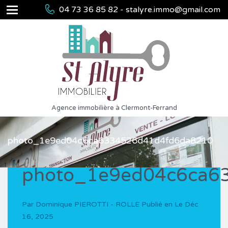
04 73 36 85 82 - stalyre.immo@gmail.com
Agence immobilière à Clermont-Ferrand
photo_1e9ed04c6ca6334526d41d4fd6da8210
photo_1e9ed04c6ca6
Par
Dominique PIEROTTI - ROLLE
Publié en Le
Déc
16, 2025