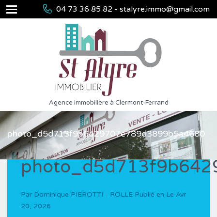
04 73 36 85 82 - stalyre.immo@gmail.com
Agence immobilière à Clermont-Ferrand
photo_d5d713f9b6429707e789d3899b5a4680
photo_d5d713f9b642
Par
Dominique PIEROTTI - ROLLE
Publié en Le
Avr
20, 2026