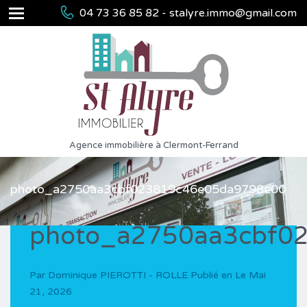
04 73 36 85 82 - stalyre.immo@gmail.com
Agence immobilière à Clermont-Ferrand
photo_a2750aa3cbf023819c46e05da9798e00
photo_a2750aa3cbf0
Par
Dominique PIEROTTI - ROLLE
Publié en Le
Mai
21, 2026