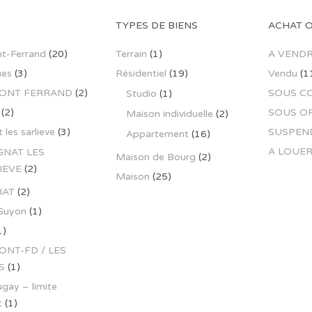
TYPES DE BIENS
ACHAT 
t-Ferrand
(20)
Terrain
(1)
A VEND
ues
(3)
Résidentiel
(19)
Vendu
(1
ONT FERRAND
(2)
SOUS C
Studio
(1)
(2)
SOUS O
Maison individuelle
(2)
 les sarlieve
(3)
SUSPEN
Appartement
(16)
A LOUE
GNAT LES
Maison de Bourg
(2)
IEVE
(2)
Maison
(25)
IAT
(2)
Guyon
(1)
1)
NT-FD / LES
S
(1)
gay – limite
t
(1)