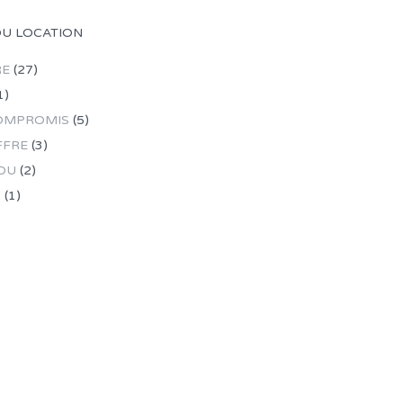
OU LOCATION
RE
(27)
1)
OMPROMIS
(5)
FFRE
(3)
DU
(2)
R
(1)