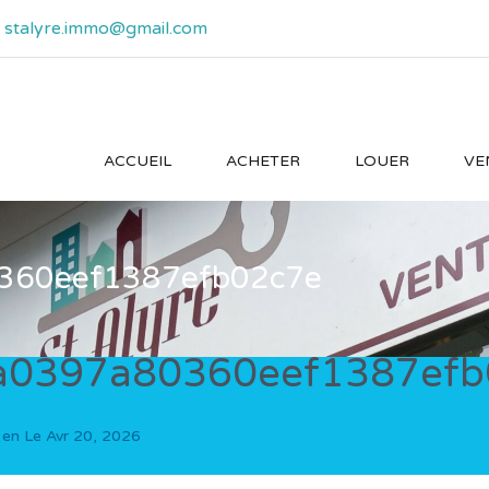
- stalyre.immo@gmail.com
ACCUEIL
ACHETER
LOUER
VE
360eef1387efb02c7e
a0397a80360eef1387efb
 en Le
Avr 20, 2026