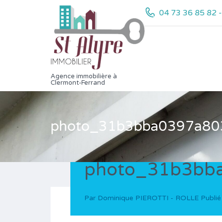
04 73 36 85 82 
Agence immobilière à
Clermont-Ferrand
photo_31b3bba0397a80
photo_31b3bb
Par
Dominique PIEROTTI - ROLLE
Publié