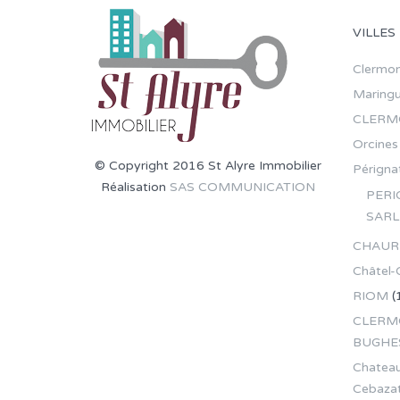
VILLES
Clermon
Maring
CLERM
Orcines
© Copyright 2016 St Alyre Immobilier
Pérignat
Réalisation
SAS COMMUNICATION
PERI
SARL
CHAUR
Châtel-
RIOM
(
CLERMO
BUGHE
Chateau
Cebaza