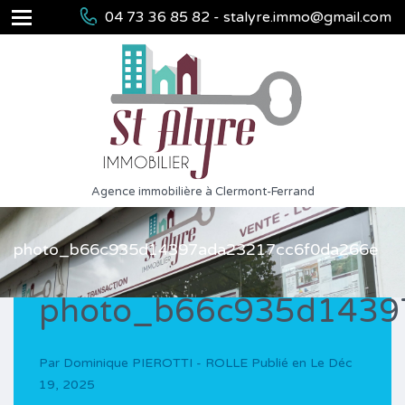
04 73 36 85 82 - stalyre.immo@gmail.com
Agence immobilière à Clermont-Ferrand
photo_b66c935d14397ada23217cc6f0da266e
photo_b66c935d1439
Par
Dominique PIEROTTI - ROLLE
Publié en Le
Déc
19, 2025