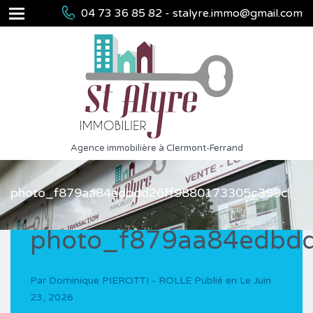
04 73 36 85 82 - stalyre.immo@gmail.com
Agence immobilière à Clermont-Ferrand
photo_f879aa84edbdd26ff9880173305c399c
photo_f879aa84edbd
Par
Dominique PIEROTTI - ROLLE
Publié en Le
Juin
23, 2026